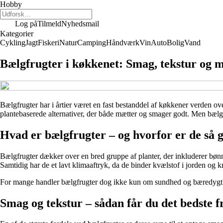
Hobby
Log på
Tilmeld
Nyhedsmail
Kategorier
Cykling
Jagt
Fiskeri
Natur
Camping
Håndværk
Vin
Auto
Bolig
Vand
Bælgfrugter i køkkenet: Smag, tekstur og m
Bælgfrugter har i årtier været en fast bestanddel af køkkener verden ove
plantebaserede alternativer, der både mætter og smager godt. Men bælgf
Hvad er bælgfrugter – og hvorfor er de så 
Bælgfrugter dækker over en bred gruppe af planter, der inkluderer bønner,
Samtidig har de et lavt klimaaftryk, da de binder kvælstof i jorden og
For mange handler bælgfrugter dog ikke kun om sundhed og bæredygtighe
Smag og tekstur – sådan får du det bedste 