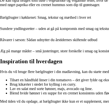
De kan også bruges som base i vegetariske og veganske retter, hvor d
med røget paprika eller en cremet hummus som dip til grøntsager.
Bælgfrugter i køkkenet: Smag, tekstur og mæthed i hver ret
Sundere yndlingsretter – uden at gå på kompromis med smag og tekstu
Råvarer i sæson: Sådan udnytter du årstidernes skiftende udbud
Æg på mange måder – små justeringer, store forskelle i smag og konsis
Inspiration til hverdagen
Hvis du vil bruge flere bælgfrugter i din madlavning, kan du starte me
Tilsæt en håndfuld linser i din tomatsovs – det giver fylde og ekst
Brug kikærter i stedet for kylling i en curry.
Lav en salat med sorte bønner, majs, avocado og lime.
Blend hvide bønner i en suppe for en cremet konsistens uden flø
Med tiden vil du opdage, at bælgfrugter ikke kun er et supplement, men