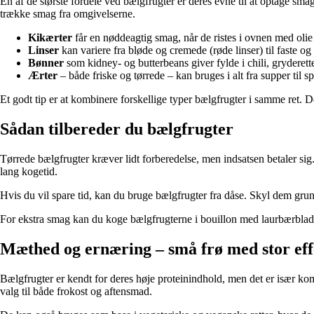
En af de største fordele ved bælgfrugter er deres evne til at optage smag
trække smag fra omgivelserne.
Kikærter
får en nøddeagtig smag, når de ristes i ovnen med olie 
Linser
kan variere fra bløde og cremede (røde linser) til faste og l
Bønner
som kidney- og butterbeans giver fylde i chili, gryderett
Ærter
– både friske og tørrede – kan bruges i alt fra supper til s
Et godt tip er at kombinere forskellige typer bælgfrugter i samme ret. D
Sådan tilbereder du bælgfrugter
Tørrede bælgfrugter kræver lidt forberedelse, men indsatsen betaler sig.
lang kogetid.
Hvis du vil spare tid, kan du bruge bælgfrugter fra dåse. Skyl dem grundi
For ekstra smag kan du koge bælgfrugterne i bouillon med laurbærblade, 
Mæthed og ernæring – små frø med stor eff
Bælgfrugter er kendt for deres høje proteinindhold, men det er især kom
valg til både frokost og aftensmad.