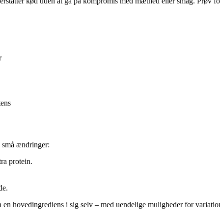
e erstatter kød uden at gå på kompromis med mæthed eller smag. Prøv 
r
tens
d små ændringer:
ra protein.
de.
 en hovedingrediens i sig selv – med uendelige muligheder for variatio