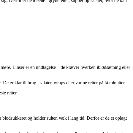
ig. Derfor er de ideelle i gryderetter, supper og salater, hvor de kan
er møre. Linser er en undtagelse – de kræver hverken iblødsætning eller
 er klar til brug i salater, wraps eller varme retter på få minutter.
te retter.
 blodsukkeret og holder sulten væk i lang tid. Derfor er de et oplagt