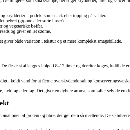
. De fungerer som små svampe, der suger krydderier, urter og saucer til s
og krydderier – perfekt som snack eller topping på salater.
et pebret (grønne eller sorte linser).
er og vegetariske bøffer.
preads og giver en let sødme.
et giver både variation i tekstur og et mere komplekst smagsbillede.
 De fleste skal lægges i blød i 8–12 timer og derefter koges, indtil de 
gt i koldt vand for at fjerne overskydende salt og konserveringsvæske. De
hvidløg eller løg. Det giver en dybere aroma, som løfter selv de enkles
ekt
binationen af protein og fibre, der gør dem så mættende. De stabiliserer