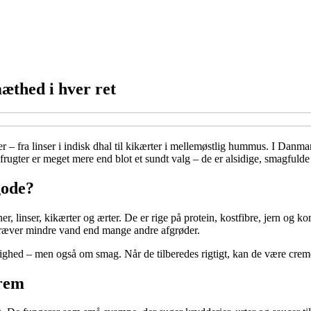
æthed i hver ret
r – fra linser i indisk dhal til kikærter i mellemøstlig hummus. I Danmar
rugter er meget mere end blot et sundt valg – de er alsidige, smagfulde
gode?
 linser, kikærter og ærter. De er rige på protein, kostfibre, jern og kom
 kræver mindre vand end mange andre afgrøder.
d – men også om smag. Når de tilberedes rigtigt, kan de være cremede, 
frem