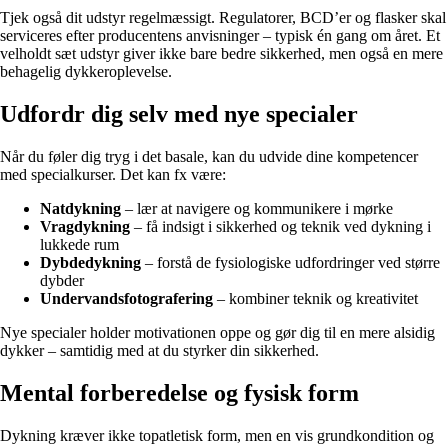
Tjek også dit udstyr regelmæssigt. Regulatorer, BCD’er og flasker skal
serviceres efter producentens anvisninger – typisk én gang om året. Et
velholdt sæt udstyr giver ikke bare bedre sikkerhed, men også en mere
behagelig dykkeroplevelse.
Udfordr dig selv med nye specialer
Når du føler dig tryg i det basale, kan du udvide dine kompetencer
med specialkurser. Det kan fx være:
Natdykning
– lær at navigere og kommunikere i mørke
Vragdykning
– få indsigt i sikkerhed og teknik ved dykning i
lukkede rum
Dybdedykning
– forstå de fysiologiske udfordringer ved større
dybder
Undervandsfotografering
– kombiner teknik og kreativitet
Nye specialer holder motivationen oppe og gør dig til en mere alsidig
dykker – samtidig med at du styrker din sikkerhed.
Mental forberedelse og fysisk form
Dykning kræver ikke topatletisk form, men en vis grundkondition og