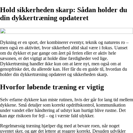
Hold sikkerheden skarp: Sådan holder du
din dykkertræning opdateret
Dykning er en sport, der kombinerer eventyr, teknik og naturens ro –
men også en aktivitet, hvor sikkerhed altid skal være i fokus. Uanset
om du dykker et par gange om året på ferien eller er aktiv hele
sæsonen, er det vigtigt at holde dine færdigheder ved lige.
Dykkertræning handler ikke kun om at lære nyt, men også om at
genopfriske det, du allerede kan. Her får du en guide til, hvordan du
holder din dykkertræning opdateret og sikkerheden skarp.
Hvorfor løbende træning er vigtig
Selv erfarne dykkere kan miste rutinen, hvis der går for lang tid mellem
dykkene. Små detaljer som korrekt opdriftskontrol, kommunikation
under vandet eller håndtering af udstyr kan hurtigt blive rustne. Det
kan øge risikoen for fejl – og i værste fald ulykker.
Regelmæssig træning hjælper dig med at bevare roen, når noget
uventet sker, og gør det lettere at reagere korrekt. Desuden udvikler