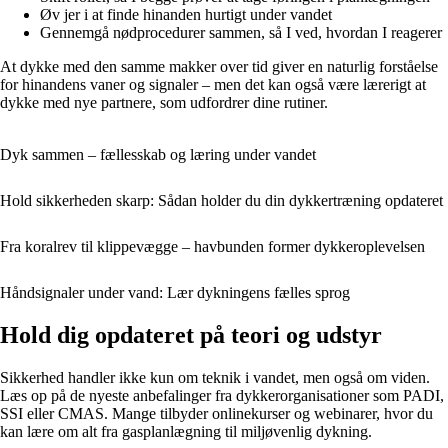
Øv jer i at finde hinanden hurtigt under vandet
Gennemgå nødprocedurer sammen, så I ved, hvordan I reagerer
At dykke med den samme makker over tid giver en naturlig forståelse
for hinandens vaner og signaler – men det kan også være lærerigt at
dykke med nye partnere, som udfordrer dine rutiner.
Dyk sammen – fællesskab og læring under vandet
Hold sikkerheden skarp: Sådan holder du din dykkertræning opdateret
Fra koralrev til klippevægge – havbunden former dykkeroplevelsen
Håndsignaler under vand: Lær dykningens fælles sprog
Hold dig opdateret på teori og udstyr
Sikkerhed handler ikke kun om teknik i vandet, men også om viden.
Læs op på de nyeste anbefalinger fra dykkerorganisationer som PADI,
SSI eller CMAS. Mange tilbyder onlinekurser og webinarer, hvor du
kan lære om alt fra gasplanlægning til miljøvenlig dykning.