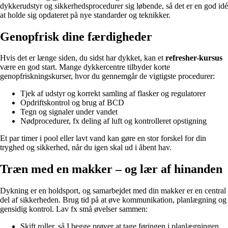
dykkerudstyr og sikkerhedsprocedurer sig løbende, så det er en god idé
at holde sig opdateret på nye standarder og teknikker.
Genopfrisk dine færdigheder
Hvis det er længe siden, du sidst har dykket, kan et
refresher-kursus
være en god start. Mange dykkercentre tilbyder korte
genopfriskningskurser, hvor du gennemgår de vigtigste procedurer:
Tjek af udstyr og korrekt samling af flasker og regulatorer
Opdriftskontrol og brug af BCD
Tegn og signaler under vandet
Nødprocedurer, fx deling af luft og kontrolleret opstigning
Et par timer i pool eller lavt vand kan gøre en stor forskel for din
tryghed og sikkerhed, når du igen skal ud i åbent hav.
Træn med en makker – og lær af hinanden
Dykning er en holdsport, og samarbejdet med din makker er en central
del af sikkerheden. Brug tid på at øve kommunikation, planlægning og
gensidig kontrol. Lav fx små øvelser sammen:
Skift roller, så I begge prøver at tage føringen i planlægningen