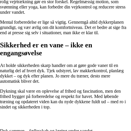
rolig vejrtrækning gør en stor forskel. Regelmæssig motion, som
svømning eller yoga, kan forbedre din vejrkontrol og reducere stress
under vandet.
Mental forberedelse er lige så vigtig. Gennemgå altid dykkerplanen
grundigt, og vær ærlig om dit komfortniveau. Det er bedre at sige fra
end at presse sig selv i situationer, man ikke er klar til.
Sikkerhed er en vane – ikke en
engangsøvelse
At holde sikkerheden skarp handler om at gøre gode vaner til en
naturlig del af hvert dyk. Tjek udstyret, lav makkerkontrol, planlæg
dykket – og dyk efter planen. Jo mere du træner, desto mere
automatisk bliver det.
Dykning skal være en oplevelse af frihed og fascination, men den
frihed bygger på forberedelse og respekt for havet. Med løbende
træning og opdateret viden kan du nyde dykkene fuldt ud – med ro i
sindet og sikkerheden i top.
Dyk sammen – fællesskab og læring under vandet