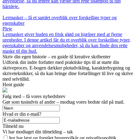
anvendelse, så du lettere kan vælge den rette shampoo til din
hårpleje.
Lermasker – få et samlet overblik over forskellige typer og
egenskaber
Pleje
Lermasker giver huden en frisk glød og hjælper med at fjerne
urenheder. I denne artikel får du et overblik over forskellige typer,
egenskaber og anvendelsesmuligheder, så du kan finde den rette
maske til din hud.
Skriv din egen historie – en guide til kreative skribenter
Udforsk din indre forfatter med praktiske tips til at starte din
skriveproces. E-bogen dækker plotudvikling, karakterbygning og
skriveteknikker, så du kan bringe dine fortællinger til live og skrive
med selvtillid.
Hent guide
Følg med – få vores nyhedsbrev
Gør som tusindvis af andre – modtag vores bedste råd på mail.
Hvad er din e-mail?
Tilmeld nu
Vi har modtaget din tilmelding – tak
Jeg har læst og forstået brugervilkår og privatlivspolitik.