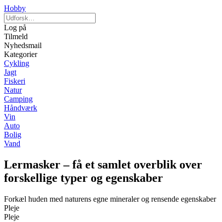
Hobby
Log på
Tilmeld
Nyhedsmail
Kategorier
Cykling
Jagt
Fiskeri
Natur
Camping
Håndværk
Vin
Auto
Bolig
Vand
Lermasker – få et samlet overblik over
forskellige typer og egenskaber
Forkæl huden med naturens egne mineraler og rensende egenskaber
Pleje
Pleje