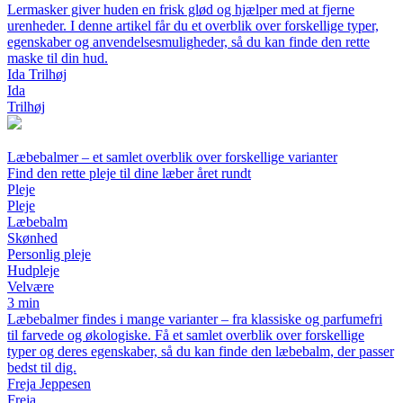
Lermasker giver huden en frisk glød og hjælper med at fjerne
urenheder. I denne artikel får du et overblik over forskellige typer,
egenskaber og anvendelsesmuligheder, så du kan finde den rette
maske til din hud.
Ida Trilhøj
Ida
Trilhøj
Læbebalmer – et samlet overblik over forskellige varianter
Find den rette pleje til dine læber året rundt
Pleje
Pleje
Læbebalm
Skønhed
Personlig pleje
Hudpleje
Velvære
3 min
Læbebalmer findes i mange varianter – fra klassiske og parfumefri
til farvede og økologiske. Få et samlet overblik over forskellige
typer og deres egenskaber, så du kan finde den læbebalm, der passer
bedst til dig.
Freja Jeppesen
Freja