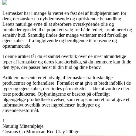
Lermasker har i mange år været en fast del af hudplejerutinen for
dem, der ønsker en dybderensende og opfriskende behandling.
Lerets naturlige evne til at absorbere overskydende olie og
urenheder gør det til et populært valg for både fedtet, kombineret og
sensitiv hud. Samtidig findes der mange varianter med forskellige
egenskaber – fra fugtgivende og beroligende til rensende og
opstrammende.
I denne artikel får du et samlet overblik over de mest almindelige
typer af lermasker og deres karakteristika, så du nemmere kan finde
den type, der passer bedst til din hud og dine behov.
Artiklen præsenterer et udvalg af lermasker fra forskellige
producenter og forhandlere. Formålet er at give et bredt indblik i de
typer og egenskaber, der findes på markedet – ikke at vurdere eller
teste produkterne. Oplysningerne er baseret på offentligt
tilgængelige produktbeskrivelser, som er opsummeret for at give et
informativt overblik over ingredienser, hudtyper og
anvendelsesformål.
1
Naturlig Mineralpleje
Cosmos Co Moroccan Red Clay 200 gr.