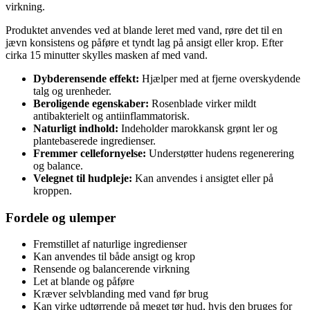
virkning.
Produktet anvendes ved at blande leret med vand, røre det til en
jævn konsistens og påføre et tyndt lag på ansigt eller krop. Efter
cirka 15 minutter skylles masken af med vand.
Dybderensende effekt:
Hjælper med at fjerne overskydende
talg og urenheder.
Beroligende egenskaber:
Rosenblade virker mildt
antibakterielt og antiinflammatorisk.
Naturligt indhold:
Indeholder marokkansk grønt ler og
plantebaserede ingredienser.
Fremmer cellefornyelse:
Understøtter hudens regenerering
og balance.
Velegnet til hudpleje:
Kan anvendes i ansigtet eller på
kroppen.
Fordele og ulemper
Fremstillet af naturlige ingredienser
Kan anvendes til både ansigt og krop
Rensende og balancerende virkning
Let at blande og påføre
Kræver selvblanding med vand før brug
Kan virke udtørrende på meget tør hud, hvis den bruges for