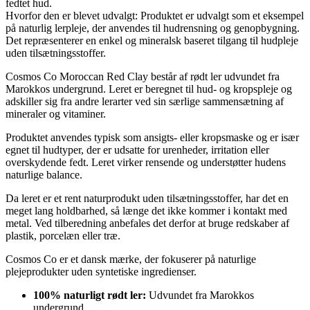
fedtet hud.
Hvorfor den er blevet udvalgt: Produktet er udvalgt som et eksempel
på naturlig lerpleje, der anvendes til hudrensning og genopbygning.
Det repræsenterer en enkel og mineralsk baseret tilgang til hudpleje
uden tilsætningsstoffer.
Cosmos Co Moroccan Red Clay består af rødt ler udvundet fra
Marokkos undergrund. Leret er beregnet til hud- og kropspleje og
adskiller sig fra andre lerarter ved sin særlige sammensætning af
mineraler og vitaminer.
Produktet anvendes typisk som ansigts- eller kropsmaske og er især
egnet til hudtyper, der er udsatte for urenheder, irritation eller
overskydende fedt. Leret virker rensende og understøtter hudens
naturlige balance.
Da leret er et rent naturprodukt uden tilsætningsstoffer, har det en
meget lang holdbarhed, så længe det ikke kommer i kontakt med
metal. Ved tilberedning anbefales det derfor at bruge redskaber af
plastik, porcelæn eller træ.
Cosmos Co er et dansk mærke, der fokuserer på naturlige
plejeprodukter uden syntetiske ingredienser.
100% naturligt rødt ler:
Udvundet fra Marokkos
undergrund.