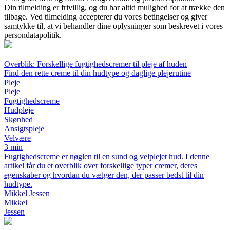
Din tilmelding er frivillig, og du har altid mulighed for at trække den
tilbage. Ved tilmelding accepterer du vores betingelser og giver
samtykke til, at vi behandler dine oplysninger som beskrevet i vores
persondatapolitik.
Overblik: Forskellige fugtighedscremer til pleje af huden
Find den rette creme til din hudtype og daglige plejerutine
Pleje
Pleje
Fugtighedscreme
Hudpleje
Skønhed
Ansigtspleje
Velvære
3 min
Fugtighedscreme er nøglen til en sund og velplejet hud. I denne
artikel får du et overblik over forskellige typer cremer, deres
egenskaber og hvordan du vælger den, der passer bedst til din
hudtype.
Mikkel Jessen
Mikkel
Jessen