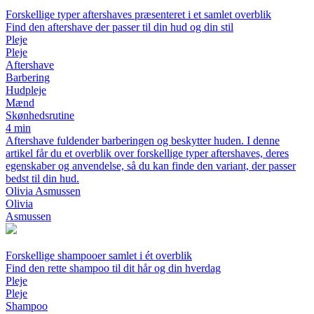
Forskellige typer aftershaves præsenteret i et samlet overblik
Find den aftershave der passer til din hud og din stil
Pleje
Pleje
Aftershave
Barbering
Hudpleje
Mænd
Skønhedsrutine
4 min
Aftershave fuldender barberingen og beskytter huden. I denne
artikel får du et overblik over forskellige typer aftershaves, deres
egenskaber og anvendelse, så du kan finde den variant, der passer
bedst til din hud.
Olivia Asmussen
Olivia
Asmussen
Forskellige shampooer samlet i ét overblik
Find den rette shampoo til dit hår og din hverdag
Pleje
Pleje
Shampoo