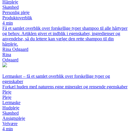
Hårpleje
Skønhed
Personlig pleje
Produktoverblik
4 min
Få et samlet overblik over forskellige typer shampoo til alle hårtyper
og behov. Artiklen giver et indblik i egenskaber, ingredienser og
anvendelse, så du lettere kan vælge den rette shampoo til din
hårpleje.
Rina Odgaard
Rina
Odgaard
Lermasker – få et samlet overblik over forskellige typer og
egenskaber
Forkæl huden med naturens egne mineraler og rensende egenskaber
Pleje
Pleje
Lermaske
Hudpleje
Skønhed
Ansigtspleje
Velvære
4 min