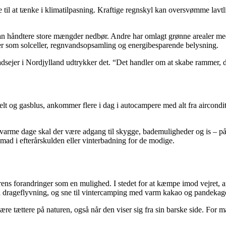
 til at tænke i klimatilpasning. Kraftige regnskyl kan oversvømme lavt
kan håndtere store mængder nedbør. Andre har omlagt grønne arealer med 
r som solceller, regnvandsopsamling og energibesparende belysning.
sejer i Nordjylland udtrykker det. “Det handler om at skabe rammer, der
t og gasblus, ankommer flere i dag i autocampere med alt fra aircondit
På varme dage skal der være adgang til skygge, bademuligheder og is – p
lmad i efterårskulden eller vinterbadning for de modige.
ns forandringer som en mulighed. I stedet for at kæmpe imod vejret, a
il drageflyvning, og sne til vintercamping med varm kakao og pandekage
være tættere på naturen, også når den viser sig fra sin barske side. For 