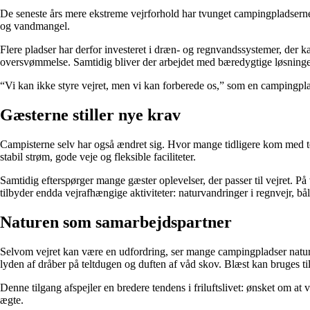
De seneste års mere ekstreme vejrforhold har tvunget campingpladserne
og vandmangel.
Flere pladser har derfor investeret i dræn- og regnvandssystemer, der 
oversvømmelse. Samtidig bliver der arbejdet med bæredygtige løsninge
“Vi kan ikke styre vejret, men vi kan forberede os,” som en campingplad
Gæsterne stiller nye krav
Campisterne selv har også ændret sig. Hvor mange tidligere kom med tel
stabil strøm, gode veje og fleksible faciliteter.
Samtidig efterspørger mange gæster oplevelser, der passer til vejret. 
tilbyder endda vejrafhængige aktiviteter: naturvandringer i regnvejr, bå
Naturen som samarbejdspartner
Selvom vejret kan være en udfordring, ser mange campingpladser nature
lyden af dråber på teltdugen og duften af våd skov. Blæst kan bruges t
Denne tilgang afspejler en bredere tendens i friluftslivet: ønsket om at 
ægte.