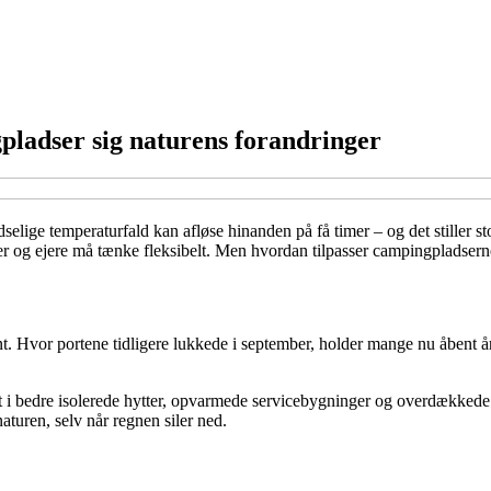
gpladser sig naturens forandringer
udselige temperaturfald kan afløse hinanden på få timer – og det stiller
ter og ejere må tænke fleksibelt. Men hvordan tilpasser campingpladsern
. Hvor portene tidligere lukkede i september, holder mange nu åbent år
et i bedre isolerede hytter, opvarmede servicebygninger og overdækkede 
turen, selv når regnen siler ned.