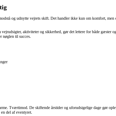
tig
 modstå og udnytte vejrets skift. Det handler ikke kun om komfort, men
om vejrudsigter, aktiviteter og sikkerhed, gør det lettere for både gæster
r nøglen til succes.
inger
charme. Tværtimod. De skiftende årstider og uforudsigelige dage gør op
en del af eventyret.