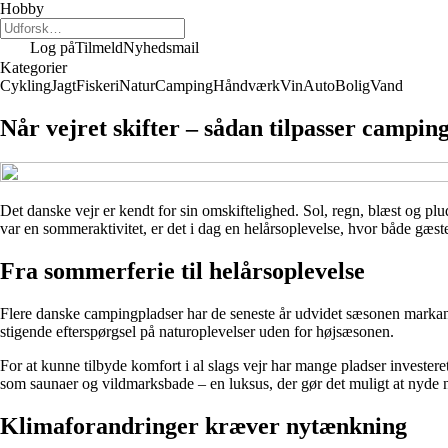
Hobby
Log på
Tilmeld
Nyhedsmail
Kategorier
Cykling
Jagt
Fiskeri
Natur
Camping
Håndværk
Vin
Auto
Bolig
Vand
Når vejret skifter – sådan tilpasser campin
Det danske vejr er kendt for sin omskiftelighed. Sol, regn, blæst og pl
var en sommeraktivitet, er det i dag en helårsoplevelse, hvor både gæs
Fra sommerferie til helårsoplevelse
Flere danske campingpladser har de seneste år udvidet sæsonen markant
stigende efterspørgsel på naturoplevelser uden for højsæsonen.
For at kunne tilbyde komfort i al slags vejr har mange pladser invester
som saunaer og vildmarksbade – en luksus, der gør det muligt at nyde na
Klimaforandringer kræver nytænkning