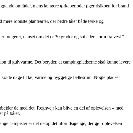
liggende områder, mens længere tørkeperioder øger risikoen for brand
mere robuste plantearter, der bedre tåler både tørke og
 fungerer, uanset om det er 30 grader og sol eller storm fra vest.”
ion til gulvvarme. Det betyder, at campingpladserne skal kunne levere
å kolde dage til læ, varme og hyggelige fællesrum. Nogle pladser
rbejder de med det. Regnvejr kan blive en del af oplevelsen – med
r på bålet.
mange campister er det netop det uforudsigelige, der gør oplevelsen