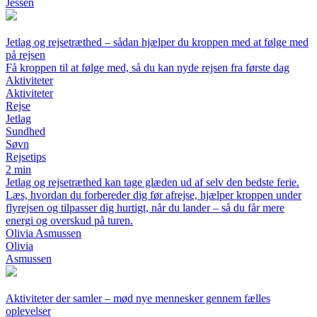
Jessen
Jetlag og rejsetræthed – sådan hjælper du kroppen med at følge med
på rejsen
Få kroppen til at følge med, så du kan nyde rejsen fra første dag
Aktiviteter
Aktiviteter
Rejse
Jetlag
Sundhed
Søvn
Rejsetips
2 min
Jetlag og rejsetræthed kan tage glæden ud af selv den bedste ferie.
Læs, hvordan du forbereder dig før afrejse, hjælper kroppen under
flyrejsen og tilpasser dig hurtigt, når du lander – så du får mere
energi og overskud på turen.
Olivia Asmussen
Olivia
Asmussen
Aktiviteter der samler – mød nye mennesker gennem fælles
oplevelser