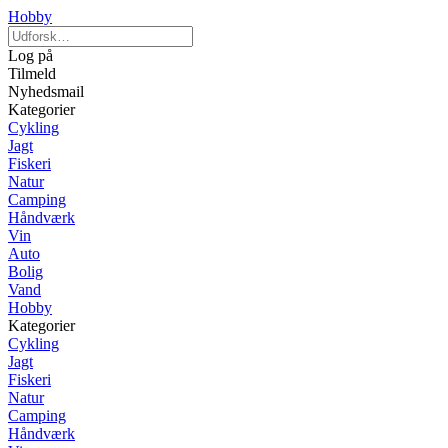
Hobby
Log på
Tilmeld
Nyhedsmail
Kategorier
Cykling
Jagt
Fiskeri
Natur
Camping
Håndværk
Vin
Auto
Bolig
Vand
Hobby
Kategorier
Cykling
Jagt
Fiskeri
Natur
Camping
Håndværk