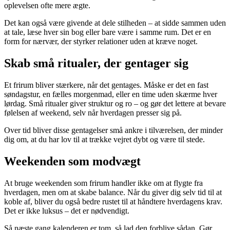
oplevelsen ofte mere ægte.
Det kan også være givende at dele stilheden – at sidde sammen uden
at tale, læse hver sin bog eller bare være i samme rum. Det er en
form for nærvær, der styrker relationer uden at kræve noget.
Skab små ritualer, der gentager sig
Et frirum bliver stærkere, når det gentages. Måske er det en fast
søndagstur, en fælles morgenmad, eller en time uden skærme hver
lørdag. Små ritualer giver struktur og ro – og gør det lettere at bevare
følelsen af weekend, selv når hverdagen presser sig på.
Over tid bliver disse gentagelser små ankre i tilværelsen, der minder
dig om, at du har lov til at trække vejret dybt og være til stede.
Weekenden som modvægt
At bruge weekenden som frirum handler ikke om at flygte fra
hverdagen, men om at skabe balance. Når du giver dig selv tid til at
koble af, bliver du også bedre rustet til at håndtere hverdagens krav.
Det er ikke luksus – det er nødvendigt.
Så næste gang kalenderen er tom, så lad den forblive sådan. Gør