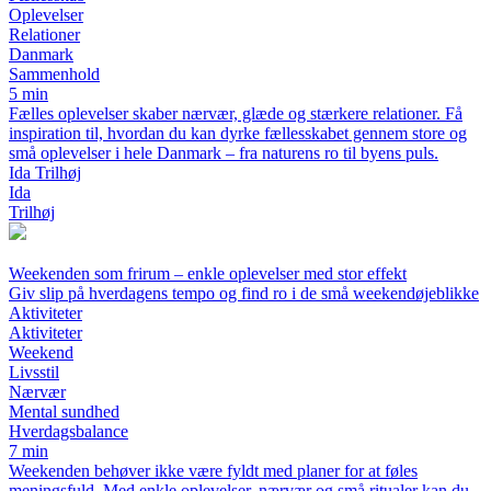
Oplevelser
Relationer
Danmark
Sammenhold
5 min
Fælles oplevelser skaber nærvær, glæde og stærkere relationer. Få
inspiration til, hvordan du kan dyrke fællesskabet gennem store og
små oplevelser i hele Danmark – fra naturens ro til byens puls.
Ida Trilhøj
Ida
Trilhøj
Weekenden som frirum – enkle oplevelser med stor effekt
Giv slip på hverdagens tempo og find ro i de små weekendøjeblikke
Aktiviteter
Aktiviteter
Weekend
Livsstil
Nærvær
Mental sundhed
Hverdagsbalance
7 min
Weekenden behøver ikke være fyldt med planer for at føles
meningsfuld. Med enkle oplevelser, nærvær og små ritualer kan du