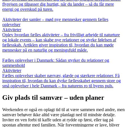
flyrejsen og tilpasser dig hurtigt, når du lander – så du får mere
energi og overskud på turen.
Aktiviteter der samler – mød nye mennesker gennem fælles
oplevelser
Aktiviteter
Oplev hvordan fælles aktiviteter – fra frivilligt arbejde til naturture
og lokale events – kan skabe nye relationer og styrke følelsen af
fællesskab. Artiklen giver inspiration til, hvordan du kan møde
mennesker på en naturlig og meningsfuld måde.
Fælles oplevelser i Danmark: Sådan styrker du relationer og
sammenhold
Aktiviteter
Fælles oplevelser skaber nærvær, glæde og stærkere relationer. Få
inspiration til, hvordan du kan dyrke fællesskabet gennem store og
små oplevelser i hele Danmark – fra naturens ro til byens puls.
Giv plads til samvær – uden planer
Weekenden er også en oplagt tid til at være sammen med andre, men
samvær behøver ikke altid være planlagt ned til mindste detalje.
Inviter en ven forbi til kaffe uden at rydde op først, eller tag på
spontan aftentur med familien. Når forventningerne er lave, bliver