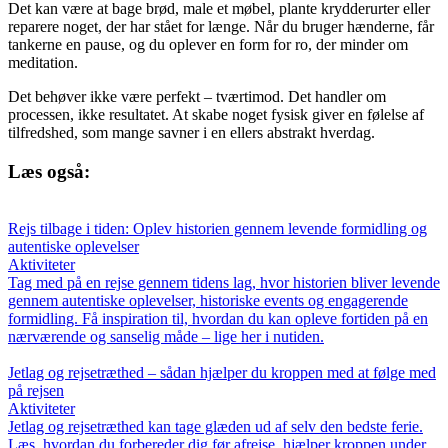
Det kan være at bage brød, male et møbel, plante krydderurter eller
reparere noget, der har stået for længe. Når du bruger hænderne, får
tankerne en pause, og du oplever en form for ro, der minder om
meditation.
Det behøver ikke være perfekt – tværtimod. Det handler om
processen, ikke resultatet. At skabe noget fysisk giver en følelse af
tilfredshed, som mange savner i en ellers abstrakt hverdag.
Læs også:
Rejs tilbage i tiden: Oplev historien gennem levende formidling og
autentiske oplevelser
Aktiviteter
Tag med på en rejse gennem tidens lag, hvor historien bliver levende
gennem autentiske oplevelser, historiske events og engagerende
formidling. Få inspiration til, hvordan du kan opleve fortiden på en
nærværende og sanselig måde – lige her i nutiden.
Jetlag og rejsetræthed – sådan hjælper du kroppen med at følge med
på rejsen
Aktiviteter
Jetlag og rejsetræthed kan tage glæden ud af selv den bedste ferie.
Læs, hvordan du forbereder dig før afrejse, hjælper kroppen under