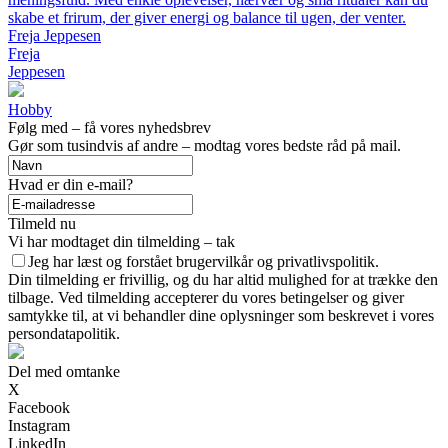
skabe et frirum, der giver energi og balance til ugen, der venter.
Freja Jeppesen
Freja
Jeppesen
Hobby
Følg med – få vores nyhedsbrev
Gør som tusindvis af andre – modtag vores bedste råd på mail.
Hvad er din e-mail?
Tilmeld nu
Vi har modtaget din tilmelding – tak
Jeg har læst og forstået brugervilkår og privatlivspolitik.
Din tilmelding er frivillig, og du har altid mulighed for at trække den
tilbage. Ved tilmelding accepterer du vores betingelser og giver
samtykke til, at vi behandler dine oplysninger som beskrevet i vores
persondatapolitik.
Del med omtanke
X
Facebook
Instagram
LinkedIn