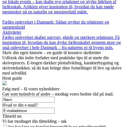
og lokale events – kan skabe nye relationer og styrke følelsen af
fællesskab. Artiklen giver inspiration til, hvordan du kan møde
mennesker på en naturlig og meningsfuld måde.
Fælles oplevelser i Danmark: Sådan styrker du relationer og
sammenhold
Aktiviteter
Fælles oplevelser skaber nærvær, glæde og stærkere relationer. Få
inspiration til, hvordan du kan dyrke fællesskabet gennem store og
små oplevelser i hele Danmark – fra naturens ro til byens puls.
Skriv din egen historie – en guide til kreative skribenter
Udforsk din indre forfatter med praktiske tips til at starte din
skriveproces. E-bogen dækker plotudvikling, karakterbygning og
skriveteknikker, så du kan bringe dine fortællinger til live og skrive
med selvtillid.
Hent guide
Følg med – få vores nyhedsbrev
Gør som tusindvis af andre – modtag vores bedste råd på mail.
Hvad er din e-mail?
Tilmeld nu
Vi har modtaget din tilmelding – tak
Jeg har læst og forstået brugervilkår og privatlivspolitik.