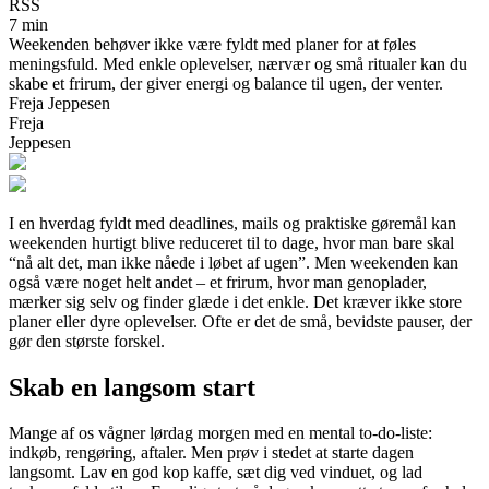
RSS
7 min
Weekenden behøver ikke være fyldt med planer for at føles
meningsfuld. Med enkle oplevelser, nærvær og små ritualer kan du
skabe et frirum, der giver energi og balance til ugen, der venter.
Freja Jeppesen
Freja
Jeppesen
I en hverdag fyldt med deadlines, mails og praktiske gøremål kan
weekenden hurtigt blive reduceret til to dage, hvor man bare skal
“nå alt det, man ikke nåede i løbet af ugen”. Men weekenden kan
også være noget helt andet – et frirum, hvor man genoplader,
mærker sig selv og finder glæde i det enkle. Det kræver ikke store
planer eller dyre oplevelser. Ofte er det de små, bevidste pauser, der
gør den største forskel.
Skab en langsom start
Mange af os vågner lørdag morgen med en mental to-do-liste:
indkøb, rengøring, aftaler. Men prøv i stedet at starte dagen
langsomt. Lav en god kop kaffe, sæt dig ved vinduet, og lad