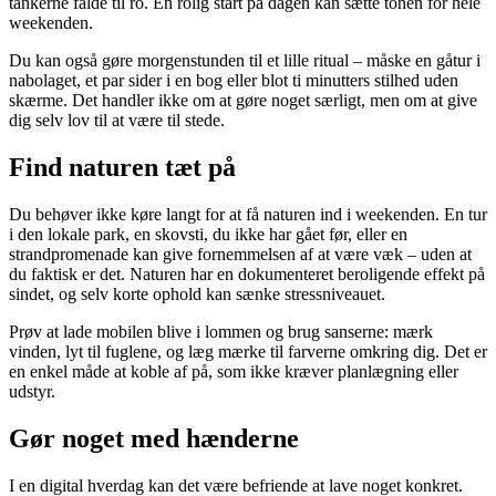
tankerne falde til ro. En rolig start på dagen kan sætte tonen for hele
weekenden.
Du kan også gøre morgenstunden til et lille ritual – måske en gåtur i
nabolaget, et par sider i en bog eller blot ti minutters stilhed uden
skærme. Det handler ikke om at gøre noget særligt, men om at give
dig selv lov til at være til stede.
Find naturen tæt på
Du behøver ikke køre langt for at få naturen ind i weekenden. En tur
i den lokale park, en skovsti, du ikke har gået før, eller en
strandpromenade kan give fornemmelsen af at være væk – uden at
du faktisk er det. Naturen har en dokumenteret beroligende effekt på
sindet, og selv korte ophold kan sænke stressniveauet.
Prøv at lade mobilen blive i lommen og brug sanserne: mærk
vinden, lyt til fuglene, og læg mærke til farverne omkring dig. Det er
en enkel måde at koble af på, som ikke kræver planlægning eller
udstyr.
Gør noget med hænderne
I en digital hverdag kan det være befriende at lave noget konkret.