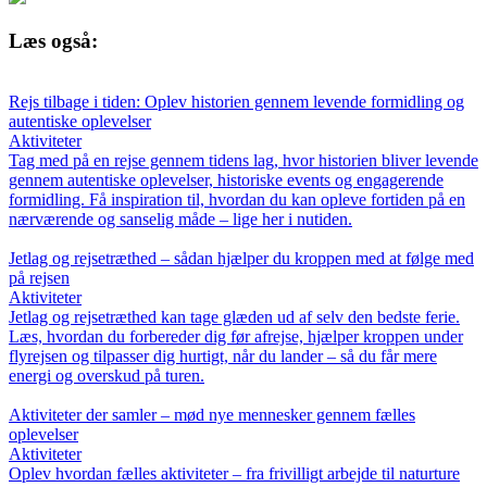
Læs også:
Rejs tilbage i tiden: Oplev historien gennem levende formidling og
autentiske oplevelser
Aktiviteter
Tag med på en rejse gennem tidens lag, hvor historien bliver levende
gennem autentiske oplevelser, historiske events og engagerende
formidling. Få inspiration til, hvordan du kan opleve fortiden på en
nærværende og sanselig måde – lige her i nutiden.
Jetlag og rejsetræthed – sådan hjælper du kroppen med at følge med
på rejsen
Aktiviteter
Jetlag og rejsetræthed kan tage glæden ud af selv den bedste ferie.
Læs, hvordan du forbereder dig før afrejse, hjælper kroppen under
flyrejsen og tilpasser dig hurtigt, når du lander – så du får mere
energi og overskud på turen.
Aktiviteter der samler – mød nye mennesker gennem fælles
oplevelser
Aktiviteter
Oplev hvordan fælles aktiviteter – fra frivilligt arbejde til naturture