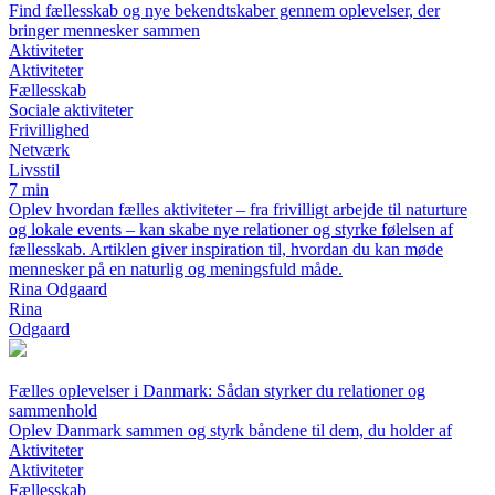
Find fællesskab og nye bekendtskaber gennem oplevelser, der
bringer mennesker sammen
Aktiviteter
Aktiviteter
Fællesskab
Sociale aktiviteter
Frivillighed
Netværk
Livsstil
7 min
Oplev hvordan fælles aktiviteter – fra frivilligt arbejde til naturture
og lokale events – kan skabe nye relationer og styrke følelsen af
fællesskab. Artiklen giver inspiration til, hvordan du kan møde
mennesker på en naturlig og meningsfuld måde.
Rina Odgaard
Rina
Odgaard
Fælles oplevelser i Danmark: Sådan styrker du relationer og
sammenhold
Oplev Danmark sammen og styrk båndene til dem, du holder af
Aktiviteter
Aktiviteter
Fællesskab