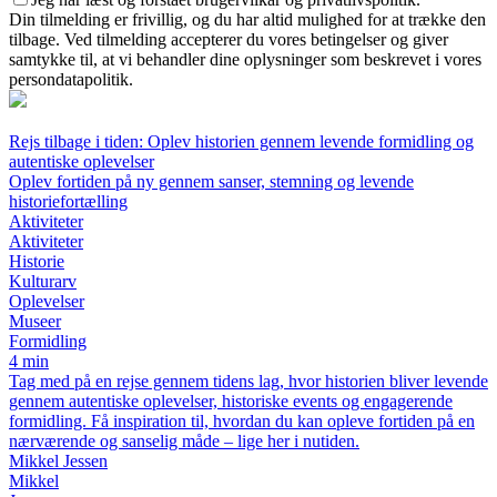
Din tilmelding er frivillig, og du har altid mulighed for at trække den
tilbage. Ved tilmelding accepterer du vores betingelser og giver
samtykke til, at vi behandler dine oplysninger som beskrevet i vores
persondatapolitik.
Rejs tilbage i tiden: Oplev historien gennem levende formidling og
autentiske oplevelser
Oplev fortiden på ny gennem sanser, stemning og levende
historiefortælling
Aktiviteter
Aktiviteter
Historie
Kulturarv
Oplevelser
Museer
Formidling
4 min
Tag med på en rejse gennem tidens lag, hvor historien bliver levende
gennem autentiske oplevelser, historiske events og engagerende
formidling. Få inspiration til, hvordan du kan opleve fortiden på en
nærværende og sanselig måde – lige her i nutiden.
Mikkel Jessen
Mikkel